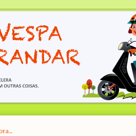
ra...