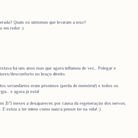
perada? Quais os sintomas que levaram a isso?
o em redor :)
 estava há uns anos mas que agora inflamou de vez... Polegar e
dores/desconforto no braço direito.
tos secundários eram péssimos (perda de memória!) e todos os
ia... e agora já está!
ns 2/3 meses a desaparecer, por causa da regeneração dos nervos,
. E estou a ter mimo como nunca pensei ter na vida! :)