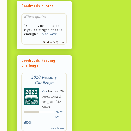
Goodreads quotes
Rita’s quotes
“You only live once, but
if you do it right, once is
enough.” —
Mae West
Goodreads Quotes
Goodreads Reading
Challenge
2020 Reading
Challenge
Rita
has read 26
books toward
her goal of 52
books.
26 of
52
(50%)
view books