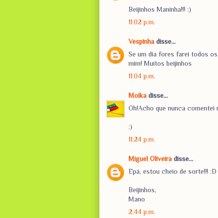
Beijinhos Maninha!!! :)
11:02 p.m.
Vespinha
disse...
Se um dia fores farei todos os
mim! Muitos beijinhos
11:04 p.m.
Moika
disse...
Oh!Acho que nunca comentei n
:)
11:24 p.m.
Miguel Oliveira
disse...
Epá, estou cheio de sorte!!! :D
Beijinhos,
Mano
2:44 p.m.