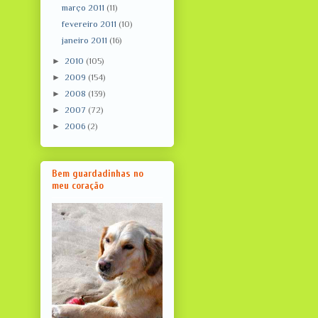
março 2011
(11)
fevereiro 2011
(10)
janeiro 2011
(16)
►
2010
(105)
►
2009
(154)
►
2008
(139)
►
2007
(72)
►
2006
(2)
Bem guardadinhas no
meu coração