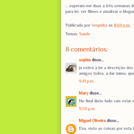
... esperam-me duas a três semanas 
para ler, ver filmes e atualizar o blo
Publicado por
Vespinha
às
8:04 p.m.
Temas:
Saúde
8 comentários:
sophia
disse...
já estive a ler a descrição d
amigos todos, a dar mimo, qu
9:41 p.m.
Mary
disse...
No final disto tudo vais estar
9:50 p.m.
Miguel Oliveira
disse...
Ena, visto as coisas por esta 