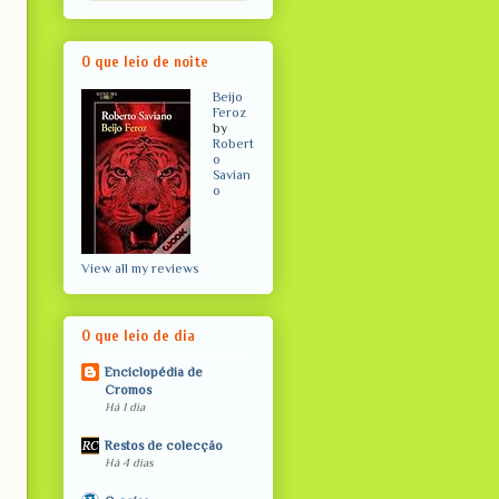
O que leio de noite
Beijo
Feroz
by
Robert
o
Savian
o
View all my reviews
O que leio de dia
Enciclopédia de
Cromos
Há 1 dia
Restos de colecção
Há 4 dias