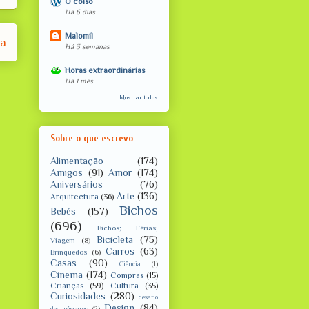
O coiso
Há 6 dias
Malomil
ga
Há 3 semanas
Horas extraordinárias
Há 1 mês
Mostrar todos
Sobre o que escrevo
Alimentação
(174)
Amigos
(91)
Amor
(174)
Aniversários
(76)
Arte
(136)
Arquitectura
(36)
Bichos
Bebés
(157)
(696)
Bichos; Férias;
Bicicleta
(75)
Viagem
(8)
Carros
(63)
Brinquedos
(6)
Casas
(90)
Ciência
(1)
Cinema
(174)
Compras
(15)
Crianças
(59)
Cultura
(35)
Curiosidades
(280)
desafio
Design
(84)
dos pássaros
(2)