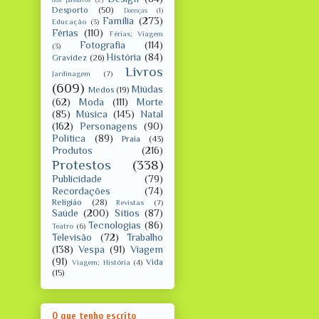
Desporto
(50)
Doenças
(1)
Família
(273)
Educação
(3)
Férias
(110)
Férias; Viagem
Fotografia
(114)
(3)
História
(84)
Gravidez
(26)
Livros
Jardinagem
(7)
(609)
Miúdas
Medos
(19)
(62)
Moda
(111)
Morte
(85)
Música
(145)
Natal
(162)
Personagens
(90)
Política
(89)
Praia
(43)
Produtos
(216)
Protestos
(338)
Publicidade
(79)
Recordações
(74)
Religião
(28)
Revistas
(7)
Saúde
(200)
Sítios
(87)
Tecnologias
(86)
Teatro
(6)
Televisão
(72)
Trabalho
(138)
Vespa
(91)
Viagem
(91)
Vida
Viagem; História
(4)
(15)
O que tenho escrito