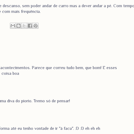
de descanso, sem poder andar de carro mas a dever andar a pé. Com temp
gue com mais frequência.
os acontecimentos. Parece que correu tudo bem, que bom! E esses
e coisa boa
 uma diva do piorio. Tremo só de pensar!
forma até eu tenho vontade de ir "à faca". :D :D eh eh eh