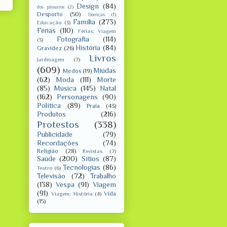
Design
(84)
dos pássaros
(2)
Desporto
(50)
Doenças
(1)
Família
(273)
Educação
(3)
Férias
(110)
Férias; Viagem
Fotografia
(114)
(3)
História
(84)
Gravidez
(26)
Livros
Jardinagem
(7)
(609)
Miúdas
Medos
(19)
(62)
Moda
(111)
Morte
(85)
Música
(145)
Natal
(162)
Personagens
(90)
Política
(89)
Praia
(43)
Produtos
(216)
Protestos
(338)
Publicidade
(79)
Recordações
(74)
Religião
(28)
Revistas
(7)
Saúde
(200)
Sítios
(87)
Tecnologias
(86)
Teatro
(6)
Televisão
(72)
Trabalho
(138)
Vespa
(91)
Viagem
(91)
Vida
Viagem; História
(4)
(15)