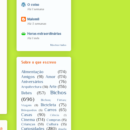
O coiso
Há 1 semana
Malomil
Há 3 semanas
Horas extraordinárias
Há 1 mês
Mostrar todos
Sobre o que escrevo
Alimentação
(174)
Amigos
(91)
Amor
(174)
Aniversários
(76)
Arte
(136)
Arquitectura
(36)
Bichos
Bebés
(157)
(696)
Bichos; Férias;
Bicicleta
(75)
Viagem
(8)
Carros
(63)
Brinquedos
(6)
Casas
(90)
Ciência
(1)
Cinema
(174)
Compras
(15)
Crianças
(59)
Cultura
(35)
ga
Curiosidades
(280)
desafio