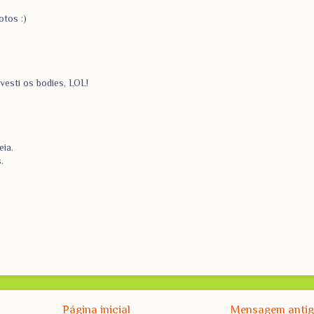
otos :)
vesti os bodies, LOL!
eia.
.
Página inicial
Mensagem anti