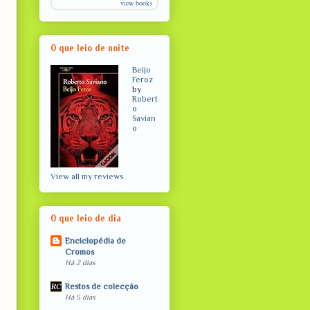
view books
O que leio de noite
Beijo
Feroz
by
Robert
o
Savian
o
View all my reviews
O que leio de dia
Enciclopédia de
Cromos
Há 2 dias
Restos de colecção
Há 5 dias