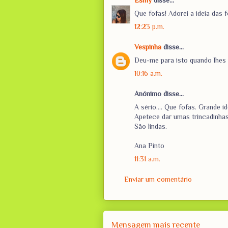
Esmy
disse...
Que fofas! Adorei a ideia das f
12:23 p.m.
Vespinha
disse...
Deu-me para isto quando lhes 
10:16 a.m.
Anónimo disse...
A sério.... Que fofas. Grande id
Apetece dar umas trincadinhas
São lindas.
Ana Pinto
11:31 a.m.
Enviar um comentário
Mensagem mais recente