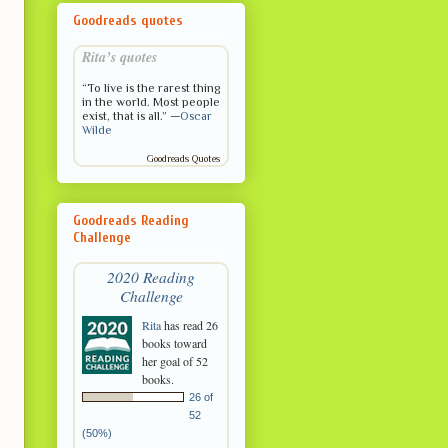
Goodreads quotes
Rita’s quotes
“To live is the rarest thing
in the world. Most people
exist, that is all.” —
Oscar
Wilde
Goodreads Quotes
Goodreads Reading
Challenge
2020 Reading
Challenge
Rita
has read 26
books toward
her goal of 52
books.
26 of
52
(50%)