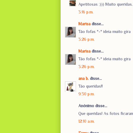
Apetitosas :))) Muito queridas.
3:16 p.m.
Marisa
disse...
Tão fofas *-* ideia muito gira
3:26 p.m.
Marisa
disse...
Tão fofas *-* ideia muito gira
3:26 p.m.
ana b.
disse...
Tão queridas!!
9:30 p.m.
Anónimo disse...
Que queridas! As fotos ficara
12:10 a.m.